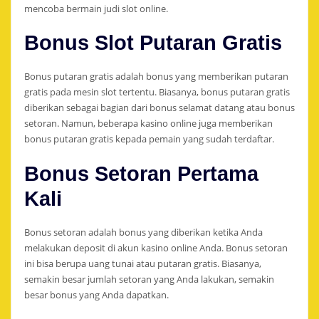
mencoba bermain judi slot online.
Bonus Slot Putaran Gratis
Bonus putaran gratis adalah bonus yang memberikan putaran
gratis pada mesin slot tertentu. Biasanya, bonus putaran gratis
diberikan sebagai bagian dari bonus selamat datang atau bonus
setoran. Namun, beberapa kasino online juga memberikan
bonus putaran gratis kepada pemain yang sudah terdaftar.
Bonus Setoran Pertama
Kali
Bonus setoran adalah bonus yang diberikan ketika Anda
melakukan deposit di akun kasino online Anda. Bonus setoran
ini bisa berupa uang tunai atau putaran gratis. Biasanya,
semakin besar jumlah setoran yang Anda lakukan, semakin
besar bonus yang Anda dapatkan.