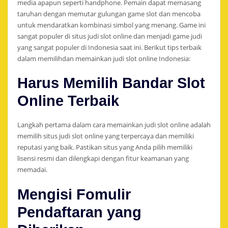
media apapun seperti handphone. Pemain dapat memasang
taruhan dengan memutar gulungan game slot dan mencoba
untuk mendaratkan kombinasi simbol yang menang. Game ini
sangat populer di situs judi slot online dan menjadi game judi
yang sangat populer di Indonesia saat ini. Berikut tips terbaik
dalam memilihdan memainkan judi slot online Indonesia:
Harus Memilih Bandar Slot
Online Terbaik
Langkah pertama dalam cara memainkan judi slot online adalah
memilih situs judi slot online yang terpercaya dan memiliki
reputasi yang baik. Pastikan situs yang Anda pilih memiliki
lisensi resmi dan dilengkapi dengan fitur keamanan yang
memadai.
Mengisi Fomulir
Pendaftaran yang