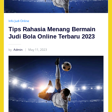
Info Judi Online
Tips Rahasia Menang Bermain
Judi Bola Online Terbaru 2023
by
Admin
May 11, 2023