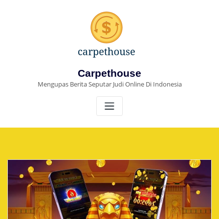
Skip
to
content
Carpethouse
Mengupas Berita Seputar Judi Online Di Indonesia