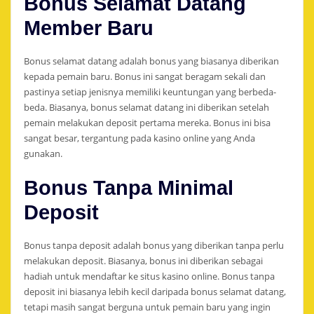
Bonus Selamat Datang
Member Baru
Bonus selamat datang adalah bonus yang biasanya diberikan
kepada pemain baru. Bonus ini sangat beragam sekali dan
pastinya setiap jenisnya memiliki keuntungan yang berbeda-
beda. Biasanya, bonus selamat datang ini diberikan setelah
pemain melakukan deposit pertama mereka. Bonus ini bisa
sangat besar, tergantung pada kasino online yang Anda
gunakan.
Bonus Tanpa Minimal
Deposit
Bonus tanpa deposit adalah bonus yang diberikan tanpa perlu
melakukan deposit. Biasanya, bonus ini diberikan sebagai
hadiah untuk mendaftar ke situs kasino online. Bonus tanpa
deposit ini biasanya lebih kecil daripada bonus selamat datang,
tetapi masih sangat berguna untuk pemain baru yang ingin