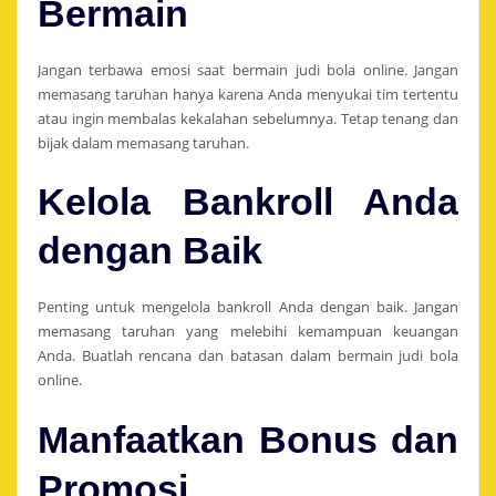
Bermain
Jangan terbawa emosi saat bermain judi bola online. Jangan
memasang taruhan hanya karena Anda menyukai tim tertentu
atau ingin membalas kekalahan sebelumnya. Tetap tenang dan
bijak dalam memasang taruhan.
Kelola Bankroll Anda
dengan Baik
Penting untuk mengelola bankroll Anda dengan baik. Jangan
memasang taruhan yang melebihi kemampuan keuangan
Anda. Buatlah rencana dan batasan dalam bermain judi bola
online.
Manfaatkan Bonus dan
Promosi