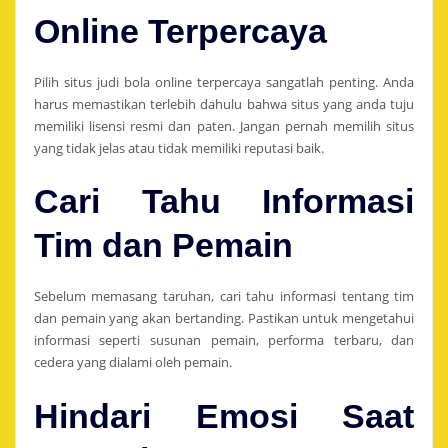
Online Terpercaya
Pilih situs judi bola online terpercaya sangatlah penting. Anda
harus memastikan terlebih dahulu bahwa situs yang anda tuju
memiliki lisensi resmi dan paten. Jangan pernah memilih situs
yang tidak jelas atau tidak memiliki reputasi baik.
Cari Tahu Informasi
Tim dan Pemain
Sebelum memasang taruhan, cari tahu informasi tentang tim
dan pemain yang akan bertanding. Pastikan untuk mengetahui
informasi seperti susunan pemain, performa terbaru, dan
cedera yang dialami oleh pemain.
Hindari Emosi Saat