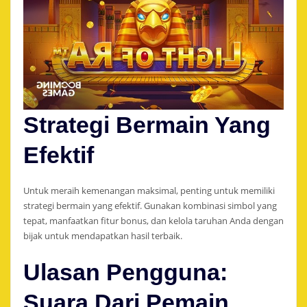
Strategi Bermain Yang
Efektif
Untuk meraih kemenangan maksimal, penting untuk memiliki
strategi bermain yang efektif. Gunakan kombinasi simbol yang
tepat, manfaatkan fitur bonus, dan kelola taruhan Anda dengan
bijak untuk mendapatkan hasil terbaik.
Ulasan Pengguna:
Suara Dari Pemain