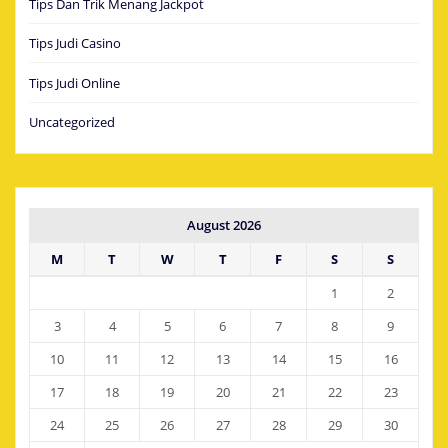
Tips Dan Trik Menang Jackpot
Tips Judi Casino
Tips Judi Online
Uncategorized
August 2026
M
T
W
T
F
S
S
1
2
3
4
5
6
7
8
9
10
11
12
13
14
15
16
17
18
19
20
21
22
23
24
25
26
27
28
29
30