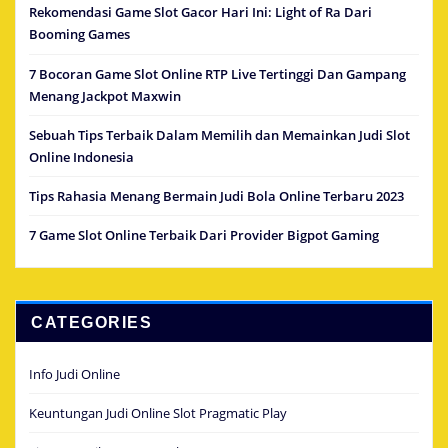
Rekomendasi Game Slot Gacor Hari Ini: Light of Ra Dari
Booming Games
7 Bocoran Game Slot Online RTP Live Tertinggi Dan Gampang
Menang Jackpot Maxwin
Sebuah Tips Terbaik Dalam Memilih dan Memainkan Judi Slot
Online Indonesia
Tips Rahasia Menang Bermain Judi Bola Online Terbaru 2023
7 Game Slot Online Terbaik Dari Provider Bigpot Gaming
CATEGORIES
Info Judi Online
Keuntungan Judi Online Slot Pragmatic Play