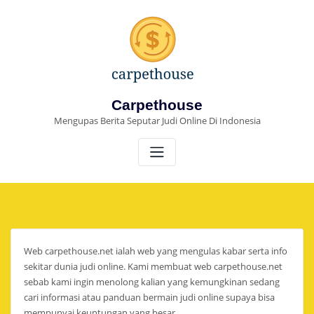
Skip
to
content
Carpethouse
Mengupas Berita Seputar Judi Online Di Indonesia
Web carpethouse.net ialah web yang mengulas kabar serta info
sekitar dunia judi online. Kami membuat web carpethouse.net
sebab kami ingin menolong kalian yang kemungkinan sedang
cari informasi atau panduan bermain judi online supaya bisa
mempunyai keuntungan yang besar.