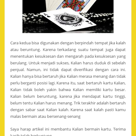
Cara kedua bisa digunakan dengan berpindah tempat jika kalah
atau beruntung. Karena terkadang suatu tempat juga dapat
menentukan kesuksesan dan mengarah pada kesuksesan yang
berulang. Untuk menjadi sukses, Kalian harus duduk di sebelah
penjual. Namun, ini tidak dapat diverifikasi dengan cara ini.
Kalian hanya bisa bertaruh jika Kalian merasa menang dan tidak
perlu berganti posisi lagi. Karena itu, saat bertaruh kartu Kalian,
Kalian tidak boleh yakin bahwa Kalian memiliki kartu besar.
Kalian belum beruntung, karena jika mendapat kartu tinggi,
belum tentu Kalian harus menang. Trik terakhir adalah bertaruh
dengan sabar saat Kalian kalah. Karena saat kalah pasti kamu
malas bermain atau bersenang-senang
Saya harap artikel ini membantu Kalian bermain kartu. Terima
kasih telah berkunjung.