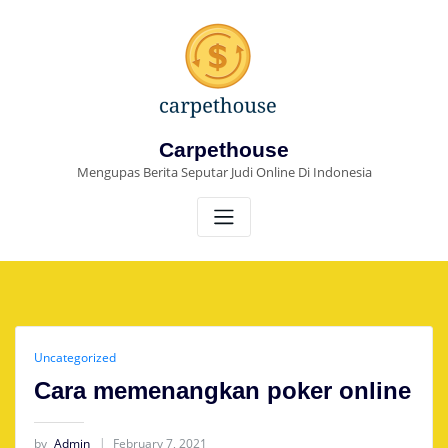
Skip
to
content
Carpethouse
Mengupas Berita Seputar Judi Online Di Indonesia
Uncategorized
Cara memenangkan poker online
by
Admin
February 7, 2021