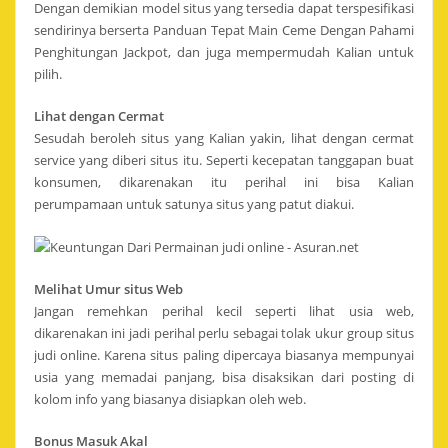
Dengan demikian model situs yang tersedia dapat terspesifikasi
sendirinya berserta Panduan Tepat Main Ceme Dengan Pahami
Penghitungan Jackpot, dan juga mempermudah Kalian untuk
pilih.
Lihat dengan Cermat
Sesudah beroleh situs yang Kalian yakin, lihat dengan cermat
service yang diberi situs itu. Seperti kecepatan tanggapan buat
konsumen, dikarenakan itu perihal ini bisa Kalian
perumpamaan untuk satunya situs yang patut diakui.
Melihat Umur situs Web
Jangan remehkan perihal kecil seperti lihat usia web,
dikarenakan ini jadi perihal perlu sebagai tolak ukur group situs
judi online. Karena situs paling dipercaya biasanya mempunyai
usia yang memadai panjang, bisa disaksikan dari posting di
kolom info yang biasanya disiapkan oleh web.
Bonus Masuk Akal