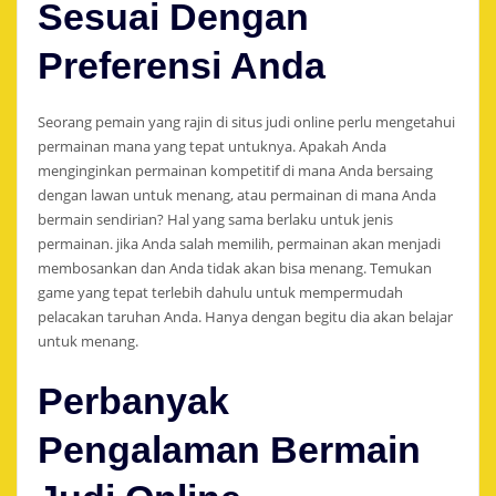
Sesuai Dengan
Preferensi Anda
Seorang pemain yang rajin di situs judi online perlu mengetahui
permainan mana yang tepat untuknya. Apakah Anda
menginginkan permainan kompetitif di mana Anda bersaing
dengan lawan untuk menang, atau permainan di mana Anda
bermain sendirian? Hal yang sama berlaku untuk jenis
permainan. jika Anda salah memilih, permainan akan menjadi
membosankan dan Anda tidak akan bisa menang. Temukan
game yang tepat terlebih dahulu untuk mempermudah
pelacakan taruhan Anda. Hanya dengan begitu dia akan belajar
untuk menang.
Perbanyak
Pengalaman Bermain