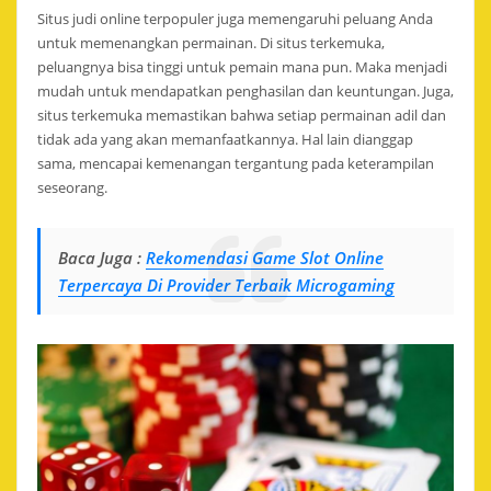
Situs judi online terpopuler juga memengaruhi peluang Anda
untuk memenangkan permainan. Di situs terkemuka,
peluangnya bisa tinggi untuk pemain mana pun. Maka menjadi
mudah untuk mendapatkan penghasilan dan keuntungan. Juga,
situs terkemuka memastikan bahwa setiap permainan adil dan
tidak ada yang akan memanfaatkannya. Hal lain dianggap
sama, mencapai kemenangan tergantung pada keterampilan
seseorang.
Baca Juga :
Rekomendasi Game Slot Online
Terpercaya Di Provider Terbaik Microgaming