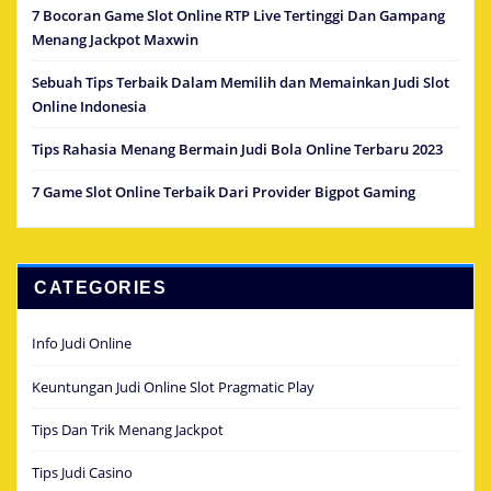
7 Bocoran Game Slot Online RTP Live Tertinggi Dan Gampang
Menang Jackpot Maxwin
Sebuah Tips Terbaik Dalam Memilih dan Memainkan Judi Slot
Online Indonesia
Tips Rahasia Menang Bermain Judi Bola Online Terbaru 2023
7 Game Slot Online Terbaik Dari Provider Bigpot Gaming
CATEGORIES
Info Judi Online
Keuntungan Judi Online Slot Pragmatic Play
Tips Dan Trik Menang Jackpot
Tips Judi Casino