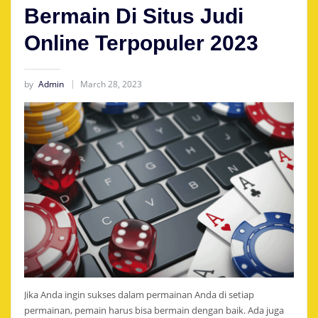
Bermain Di Situs Judi
Online Terpopuler 2023
by
Admin
March 28, 2023
Jika Anda ingin sukses dalam permainan Anda di setiap
permainan, pemain harus bisa bermain dengan baik. Ada juga