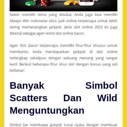
Selain memilih tema yang disukai, Anda juga bisa memilih
Always Win Indonesia situs judi online terpercaya untuk lebih
sering memenangkan jackpot. Jenis slot online 2023 ini juga
dikenal sebagai agen resmi slot online Gacor.
Agen Slot Gacor terpercaya memiliki fitur-fitur khusus untuk
membantu Anda mendapatkan jackpot di slot online
terlengkap sekalipun dengan peluang menang yang sangat
kecil. Berikut beberapa fitur situs slot dengan bonus uang asli
terbesar:
Banyak Simbol
Scatters Dan Wild
Menguntungkan
Simbol liar membawa jackpot tunai nyata dengan membuat