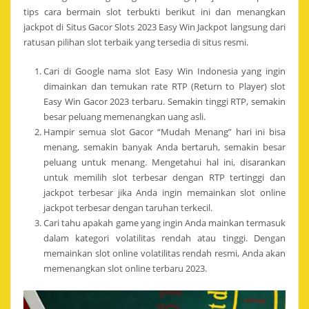
tips cara bermain slot terbukti berikut ini dan menangkan
jackpot di Situs Gacor Slots 2023 Easy Win Jackpot langsung dari
ratusan pilihan slot terbaik yang tersedia di situs resmi.
Cari di Google nama slot Easy Win Indonesia yang ingin
dimainkan dan temukan rate RTP (Return to Player) slot
Easy Win Gacor 2023 terbaru. Semakin tinggi RTP, semakin
besar peluang memenangkan uang asli.
Hampir semua slot Gacor “Mudah Menang” hari ini bisa
menang, semakin banyak Anda bertaruh, semakin besar
peluang untuk menang. Mengetahui hal ini, disarankan
untuk memilih slot terbesar dengan RTP tertinggi dan
jackpot terbesar jika Anda ingin memainkan slot online
jackpot terbesar dengan taruhan terkecil.
Cari tahu apakah game yang ingin Anda mainkan termasuk
dalam kategori volatilitas rendah atau tinggi. Dengan
memainkan slot online volatilitas rendah resmi, Anda akan
memenangkan slot online terbaru 2023.