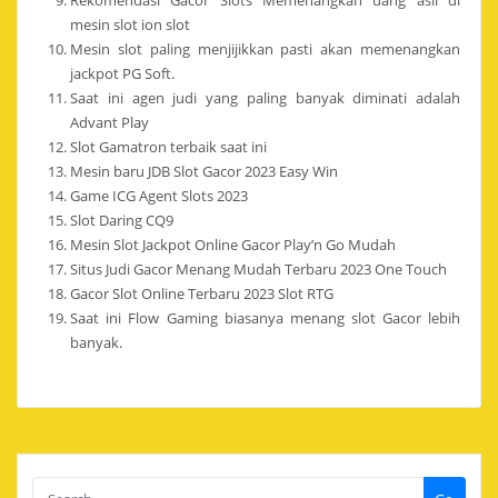
Rekomendasi Gacor Slots Memenangkan uang asli di
mesin slot ion slot
Mesin slot paling menjijikkan pasti akan memenangkan
jackpot PG Soft.
Saat ini agen judi yang paling banyak diminati adalah
Advant Play
Slot Gamatron terbaik saat ini
Mesin baru JDB Slot Gacor 2023 Easy Win
Game ICG Agent Slots 2023
Slot Daring CQ9
Mesin Slot Jackpot Online Gacor Play’n Go Mudah
Situs Judi Gacor Menang Mudah Terbaru 2023 One Touch
Gacor Slot Online Terbaru 2023 Slot RTG
Saat ini Flow Gaming biasanya menang slot Gacor lebih
banyak.