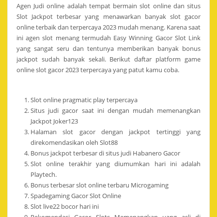
Agen Judi online adalah tempat bermain slot online dan situs
Slot Jackpot terbesar yang menawarkan banyak slot gacor
online terbaik dan terpercaya 2023 mudah menang. Karena saat
ini agen slot menang termudah Easy Winning Gacor Slot Link
yang sangat seru dan tentunya memberikan banyak bonus
jackpot sudah banyak sekali. Berikut daftar platform game
online slot gacor 2023 terpercaya yang patut kamu coba.
Slot online pragmatic play terpercaya
Situs judi gacor saat ini dengan mudah memenangkan
Jackpot Joker123
Halaman slot gacor dengan jackpot tertinggi yang
direkomendasikan oleh Slot88
Bonus jackpot terbesar di situs judi Habanero Gacor
Slot online terakhir yang diumumkan hari ini adalah
Playtech.
Bonus terbesar slot online terbaru Microgaming
Spadegaming Gacor Slot Online
Slot live22 bocor hari ini