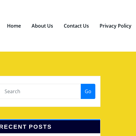
Home
About Us
Contact Us
Privacy Policy
Go
RECENT POSTS