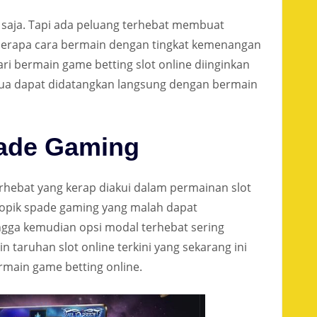
e saja. Tapi ada peluang terhebat membuat
erapa cara bermain dengan tingkat kemenangan
ri bermain game betting slot online diinginkan
ua dapat didatangkan langsung dengan bermain
pade Gaming
rhebat yang kerap diakui dalam permainan slot
topik spade gaming yang malah dapat
ngga kemudian opsi modal terhebat sering
taruhan slot online terkini yang sekarang ini
rmain game betting online.