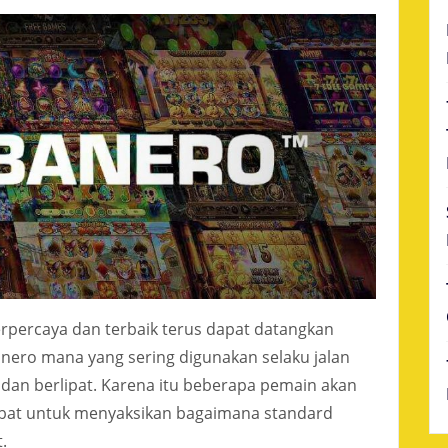
erpercaya dan terbaik terus dapat datangkan
nero mana yang sering digunakan selaku jalan
an berlipat. Karena itu beberapa pemain akan
ebat untuk menyaksikan bagaimana standard
.