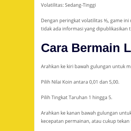
Volatilitas: Sedang-Tinggi
Dengan peringkat volatilitas ⅗, game ini
tidak ada informasi yang dipublikasikan
Cara Bermain L
Arahkan ke kiri bawah gulungan untuk 
Pilih Nilai Koin antara 0,01 dan 5,00.
Pilih Tingkat Taruhan 1 hingga 5.
Arahkan ke kanan bawah gulungan untu
kecepatan permainan, atau cukup tekan