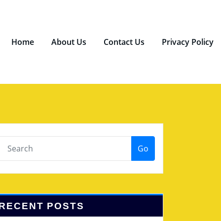
Home
About Us
Contact Us
Privacy Policy
Go
RECENT POSTS