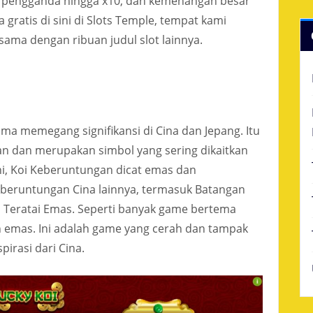
gan pengganda hingga x10, dan kemenangan besar
gratis di sini di Slots Temple, tempat kami
a dengan ribuan judul slot lainnya.
 lama memegang signifikansi di Cina dan Jepang. Itu
n dan merupakan simbol yang sering dikaitkan
i, Koi Keberuntungan dicat emas dan
beruntungan Cina lainnya, termasuk Batangan
 Teratai Emas. Seperti banyak game bertema
 emas. Ini adalah game yang cerah dan tampak
irasi dari Cina.