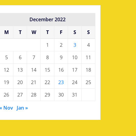
December 2022
M
T
W
T
F
S
S
1
2
3
4
5
6
7
8
9
10
11
12
13
14
15
16
17
18
19
20
21
22
23
24
25
26
27
28
29
30
31
« Nov
Jan »