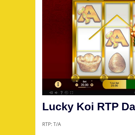
Lucky Koi RTP Da
RTP: T/A