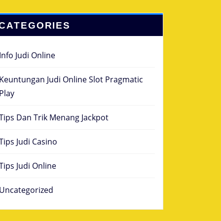
CATEGORIES
Info Judi Online
Keuntungan Judi Online Slot Pragmatic
Play
Tips Dan Trik Menang Jackpot
Tips Judi Casino
Tips Judi Online
Uncategorized