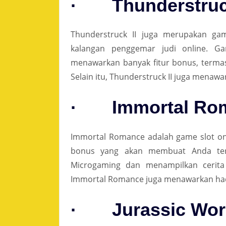
· Thunderstruck
Thunderstruck II juga merupakan gam
kalangan penggemar judi online. G
menawarkan banyak fitur bonus, terma
Selain itu, Thunderstruck II juga menaw
· Immortal Ro
Immortal Romance adalah game slot on
bonus yang akan membuat Anda terh
Microgaming dan menampilkan cerita 
Immortal Romance juga menawarkan hadi
· Jurassic Wor