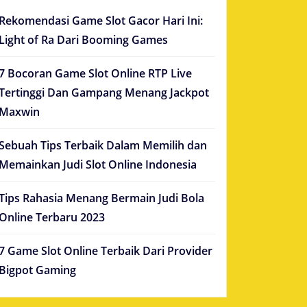
Rekomendasi Game Slot Gacor Hari Ini:
Light of Ra Dari Booming Games
7 Bocoran Game Slot Online RTP Live
Tertinggi Dan Gampang Menang Jackpot
Maxwin
Sebuah Tips Terbaik Dalam Memilih dan
Memainkan Judi Slot Online Indonesia
Tips Rahasia Menang Bermain Judi Bola
Online Terbaru 2023
7 Game Slot Online Terbaik Dari Provider
Bigpot Gaming