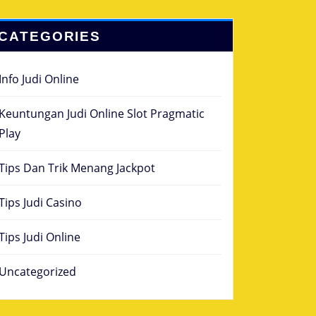
CATEGORIES
Info Judi Online
Keuntungan Judi Online Slot Pragmatic
Play
Tips Dan Trik Menang Jackpot
Tips Judi Casino
Tips Judi Online
Uncategorized