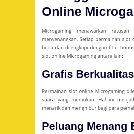
Online Microg
Microgaming menawarkan ratusan 
menyenangkan. Setiap permainan slot 
beda dan dilengkapi dengan fitur bon
slot online Microgaming antara lain:
Grafis Berkualitas
Permainan slot online Microgaming dile
suara yang memukau. Hal ini menjadi
menarik dan menghibur bagi para pemai
Peluang Menang 