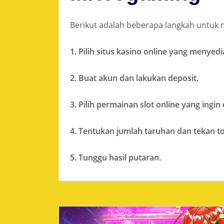
Berikut adalah beberapa langkah untuk 
1. Pilih situs kasino online yang menye
2. Buat akun dan lakukan deposit.
3. Pilih permainan slot online yang ingin
4. Tentukan jumlah taruhan dan tekan t
5. Tunggu hasil putaran.