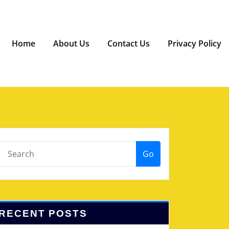
Home
About Us
Contact Us
Privacy Policy
Go
RECENT POSTS