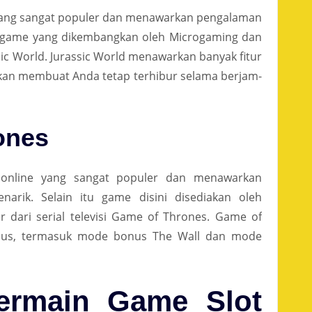
e yang sangat populer dan menawarkan pengalaman
 game yang dikembangkan oleh Microgaming dan
ic World. Jurassic World menawarkan banyak fitur
akan membuat Anda tetap terhibur selama berjam-
ones
online yang sangat populer dan menawarkan
rik. Selain itu game disini disediakan oleh
 dari serial televisi Game of Thrones. Game of
nus, termasuk mode bonus The Wall dan mode
ermain Game Slot