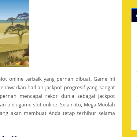
ot online terbaik yang pernah dibuat. Game ini
nawarkan hadiah jackpot progresif yang sangat
pernah mencapai rekor dunia sebagai jackpot
an oleh game slot online. Selain itu, Mega Moolah
yang akan membuat Anda tetap terhibur selama