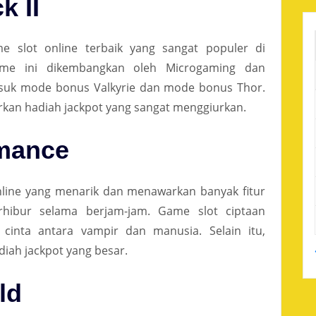
 II
e slot online terbaik yang sangat populer di
ame ini dikembangkan oleh Microgaming dan
suk mode bonus Valkyrie dan mode bonus Thor.
arkan hadiah jackpot yang sangat menggiurkan.
mance
line yang menarik dan menawarkan banyak fitur
ibur selama berjam-jam. Game slot ciptaan
cinta antara vampir dan manusia. Selain itu,
ah jackpot yang besar.
ld