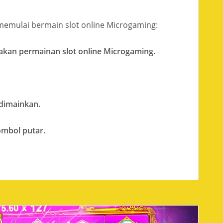
memulai bermain slot online Microgaming:
diakan permainan slot online Microgaming.
 dimainkan.
ombol putar.