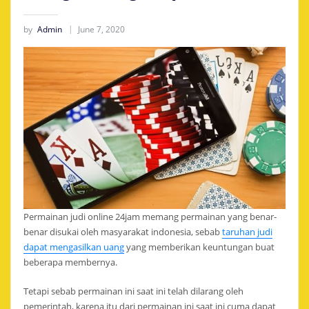
by
Admin
June 7, 2020
Permainan judi online 24jam memang permainan yang benar-
benar disukai oleh masyarakat indonesia, sebab
taruhan judi
dapat mengasilkan uang
yang memberikan keuntungan buat
beberapa membernya.
Tetapi sebab permainan ini saat ini telah dilarang oleh
pemerintah, karena itu dari permainan ini saat ini cuma dapat