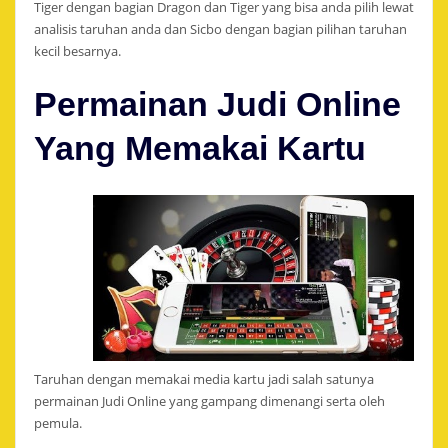
Tiger dengan bagian Dragon dan Tiger yang bisa anda pilih lewat
analisis taruhan anda dan Sicbo dengan bagian pilihan taruhan
kecil besarnya.
Permainan Judi Online
Yang Memakai Kartu
Taruhan dengan memakai media kartu jadi salah satunya
permainan Judi Online yang gampang dimenangi serta oleh
pemula.