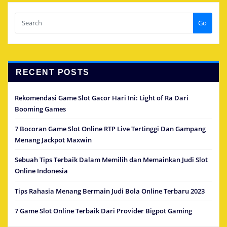
Go
RECENT POSTS
Rekomendasi Game Slot Gacor Hari Ini: Light of Ra Dari
Booming Games
7 Bocoran Game Slot Online RTP Live Tertinggi Dan Gampang
Menang Jackpot Maxwin
Sebuah Tips Terbaik Dalam Memilih dan Memainkan Judi Slot
Online Indonesia
Tips Rahasia Menang Bermain Judi Bola Online Terbaru 2023
7 Game Slot Online Terbaik Dari Provider Bigpot Gaming