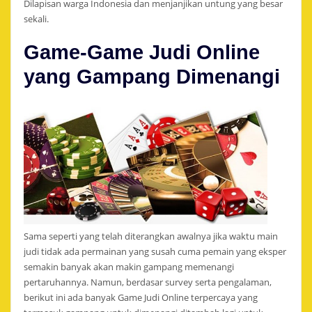
Dilapisan warga Indonesia dan menjanjikan untung yang besar
sekali.
Game-Game Judi Online
yang Gampang Dimenangi
Sama seperti yang telah diterangkan awalnya jika waktu main
judi tidak ada permainan yang susah cuma pemain yang eksper
semakin banyak akan makin gampang memenangi
pertaruhannya. Namun, berdasar survey serta pengalaman,
berikut ini ada banyak Game Judi Online terpercaya yang