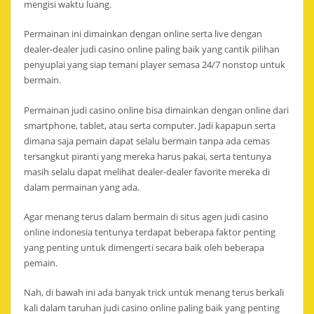
mengisi waktu luang.
Permainan ini dimainkan dengan online serta live dengan
dealer-dealer judi casino online paling baik yang cantik pilihan
penyuplai yang siap temani player semasa 24/7 nonstop untuk
bermain.
Permainan judi casino online bisa dimainkan dengan online dari
smartphone, tablet, atau serta computer. Jadi kapapun serta
dimana saja pemain dapat selalu bermain tanpa ada cemas
tersangkut piranti yang mereka harus pakai, serta tentunya
masih selalu dapat melihat dealer-dealer favorite mereka di
dalam permainan yang ada.
Agar menang terus dalam bermain di situs agen judi casino
online indonesia tentunya terdapat beberapa faktor penting
yang penting untuk dimengerti secara baik oleh beberapa
pemain.
Nah, di bawah ini ada banyak trick untuk menang terus berkali
kali dalam taruhan judi casino online paling baik yang penting