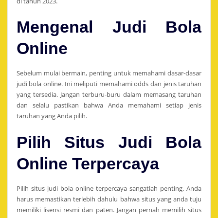
di tahun 2023.
Mengenal Judi Bola
Online
Sebelum mulai bermain, penting untuk memahami dasar-dasar
judi bola online. Ini meliputi memahami odds dan jenis taruhan
yang tersedia. Jangan terburu-buru dalam memasang taruhan
dan selalu pastikan bahwa Anda memahami setiap jenis
taruhan yang Anda pilih.
Pilih Situs Judi Bola
Online Terpercaya
Pilih situs judi bola online terpercaya sangatlah penting. Anda
harus memastikan terlebih dahulu bahwa situs yang anda tuju
memiliki lisensi resmi dan paten. Jangan pernah memilih situs