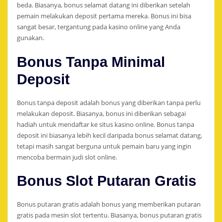
beda. Biasanya, bonus selamat datang ini diberikan setelah
pemain melakukan deposit pertama mereka. Bonus ini bisa
sangat besar, tergantung pada kasino online yang Anda
gunakan.
Bonus Tanpa Minimal
Deposit
Bonus tanpa deposit adalah bonus yang diberikan tanpa perlu
melakukan deposit. Biasanya, bonus ini diberikan sebagai
hadiah untuk mendaftar ke situs kasino online. Bonus tanpa
deposit ini biasanya lebih kecil daripada bonus selamat datang,
tetapi masih sangat berguna untuk pemain baru yang ingin
mencoba bermain judi slot online.
Bonus Slot Putaran Gratis
Bonus putaran gratis adalah bonus yang memberikan putaran
gratis pada mesin slot tertentu. Biasanya, bonus putaran gratis