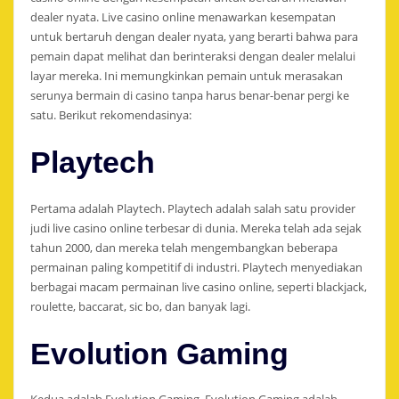
dealer nyata. Live casino online menawarkan kesempatan
untuk bertaruh dengan dealer nyata, yang berarti bahwa para
pemain dapat melihat dan berinteraksi dengan dealer melalui
layar mereka. Ini memungkinkan pemain untuk merasakan
serunya bermain di casino tanpa harus benar-benar pergi ke
satu. Berikut rekomendasinya:
Playtech
Pertama adalah Playtech. Playtech adalah salah satu provider
judi live casino online terbesar di dunia. Mereka telah ada sejak
tahun 2000, dan mereka telah mengembangkan beberapa
permainan paling kompetitif di industri. Playtech menyediakan
berbagai macam permainan live casino online, seperti blackjack,
roulette, baccarat, sic bo, dan banyak lagi.
Evolution Gaming