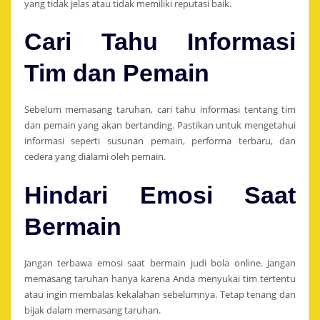
yang tidak jelas atau tidak memiliki reputasi baik.
Cari Tahu Informasi
Tim dan Pemain
Sebelum memasang taruhan, cari tahu informasi tentang tim
dan pemain yang akan bertanding. Pastikan untuk mengetahui
informasi seperti susunan pemain, performa terbaru, dan
cedera yang dialami oleh pemain.
Hindari Emosi Saat
Bermain
Jangan terbawa emosi saat bermain judi bola online. Jangan
memasang taruhan hanya karena Anda menyukai tim tertentu
atau ingin membalas kekalahan sebelumnya. Tetap tenang dan
bijak dalam memasang taruhan.