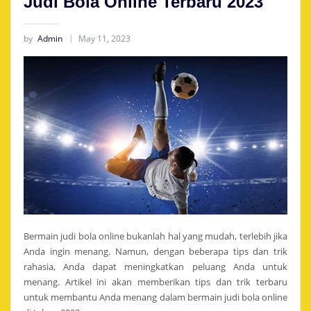
Judi Bola Online Terbaru 2023
by
Admin
May 11, 2023
Bermain judi bola online bukanlah hal yang mudah, terlebih jika
Anda ingin menang. Namun, dengan beberapa tips dan trik
rahasia, Anda dapat meningkatkan peluang Anda untuk
menang. Artikel ini akan memberikan tips dan trik terbaru
untuk membantu Anda menang dalam bermain judi bola online