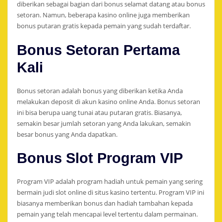
diberikan sebagai bagian dari bonus selamat datang atau bonus
setoran. Namun, beberapa kasino online juga memberikan
bonus putaran gratis kepada pemain yang sudah terdaftar.
Bonus Setoran Pertama
Kali
Bonus setoran adalah bonus yang diberikan ketika Anda
melakukan deposit di akun kasino online Anda. Bonus setoran
ini bisa berupa uang tunai atau putaran gratis. Biasanya,
semakin besar jumlah setoran yang Anda lakukan, semakin
besar bonus yang Anda dapatkan.
Bonus Slot Program VIP
Program VIP adalah program hadiah untuk pemain yang sering
bermain judi slot online di situs kasino tertentu. Program VIP ini
biasanya memberikan bonus dan hadiah tambahan kepada
pemain yang telah mencapai level tertentu dalam permainan.