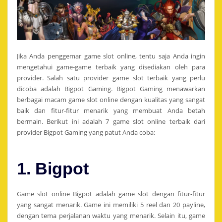
Jika Anda penggemar game slot online, tentu saja Anda ingin
mengetahui game-game terbaik yang disediakan oleh para
provider. Salah satu provider game slot terbaik yang perlu
dicoba adalah Bigpot Gaming. Bigpot Gaming menawarkan
berbagai macam game slot online dengan kualitas yang sangat
baik dan fitur-fitur menarik yang membuat Anda betah
bermain. Berikut ini adalah 7 game slot online terbaik dari
provider Bigpot Gaming yang patut Anda coba:
1. Bigpot
Game slot online Bigpot adalah game slot dengan fitur-fitur
yang sangat menarik. Game ini memiliki 5 reel dan 20 payline,
dengan tema perjalanan waktu yang menarik. Selain itu, game