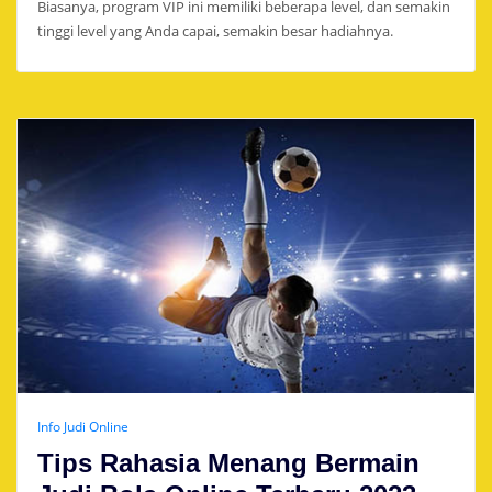
Biasanya, program VIP ini memiliki beberapa level, dan semakin
tinggi level yang Anda capai, semakin besar hadiahnya.
Info Judi Online
Tips Rahasia Menang Bermain