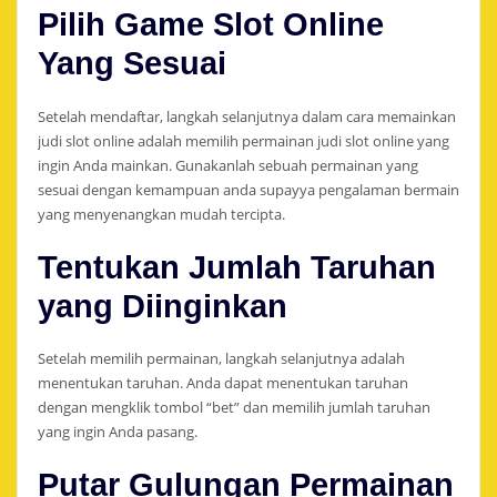
Pilih Game Slot Online
Yang Sesuai
Setelah mendaftar, langkah selanjutnya dalam cara memainkan
judi slot online adalah memilih permainan judi slot online yang
ingin Anda mainkan. Gunakanlah sebuah permainan yang
sesuai dengan kemampuan anda supayya pengalaman bermain
yang menyenangkan mudah tercipta.
Tentukan Jumlah Taruhan
yang Diinginkan
Setelah memilih permainan, langkah selanjutnya adalah
menentukan taruhan. Anda dapat menentukan taruhan
dengan mengklik tombol “bet” dan memilih jumlah taruhan
yang ingin Anda pasang.
Putar Gulungan Permainan