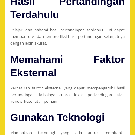
Hasil Pertandingan
Terdahulu
Pelajari dan pahami hasil pertandingan terdahulu. Ini dapat
membantu Anda memprediksi hasil pertandingan selanjutnya
dengan lebih akurat.
Memahami Faktor
Eksternal
Perhatikan faktor eksternal yang dapat mempengaruhi hasil
pertandingan. Misalnya, cuaca, lokasi pertandingan, atau
kondisi kesehatan pemain.
Gunakan Teknologi
Manfaatkan teknologi yang ada untuk membantu