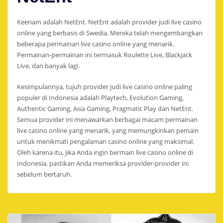
Keenam adalah NetEnt. NetEnt adalah provider judi live casino
online yang berbasis di Swedia. Mereka telah mengembangkan
beberapa permainan live casino online yang menarik.
Permainan-permainan ini termasuk Roulette Live, Blackjack
Live, dan banyak lagi.
Kesimpulannya, tujuh provider judi live casino online paling
populer di Indonesia adalah Playtech, Evolution Gaming,
Authentic Gaming, Asia Gaming, Pragmatic Play dan NetEnt.
Semua provider ini menawarkan berbagai macam permainan
live casino online yang menarik, yang memungkinkan pemain
untuk menikmati pengalaman casino online yang maksimal.
Oleh karena itu, jika Anda ingin bermain live casino online di
Indonesia, pastikan Anda memeriksa provider-provider ini
sebelum bertaruh.