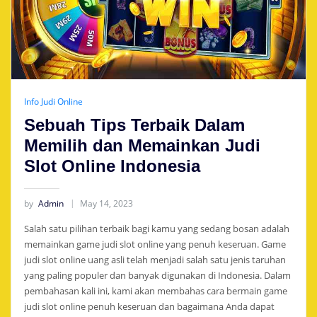
Info Judi Online
Sebuah Tips Terbaik Dalam
Memilih dan Memainkan Judi
Slot Online Indonesia
by
Admin
May 14, 2023
Salah satu pilihan terbaik bagi kamu yang sedang bosan adalah
memainkan game judi slot online yang penuh keseruan. Game
judi slot online uang asli telah menjadi salah satu jenis taruhan
yang paling populer dan banyak digunakan di Indonesia. Dalam
pembahasan kali ini, kami akan membahas cara bermain game
judi slot online penuh keseruan dan bagaimana Anda dapat