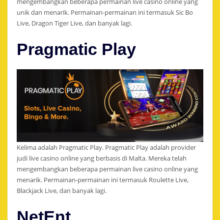
mengembangkan beberapa permainan live casino online yang
unik dan menarik. Permainan-permainan ini termasuk Sic Bo
Live, Dragon Tiger Live, dan banyak lagi.
Pragmatic Play
Kelima adalah Pragmatic Play. Pragmatic Play adalah provider
judi live casino online yang berbasis di Malta. Mereka telah
mengembangkan beberapa permainan live casino online yang
menarik. Permainan-permainan ini termasuk Roulette Live,
Blackjack Live, dan banyak lagi.
NetEnt