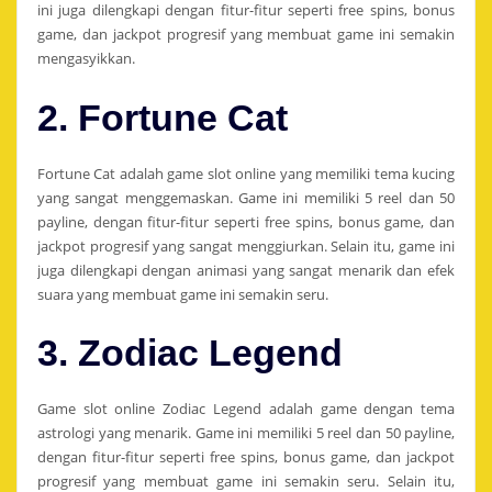
ini juga dilengkapi dengan fitur-fitur seperti free spins, bonus
game, dan jackpot progresif yang membuat game ini semakin
mengasyikkan.
2. Fortune Cat
Fortune Cat adalah game slot online yang memiliki tema kucing
yang sangat menggemaskan. Game ini memiliki 5 reel dan 50
payline, dengan fitur-fitur seperti free spins, bonus game, dan
jackpot progresif yang sangat menggiurkan. Selain itu, game ini
juga dilengkapi dengan animasi yang sangat menarik dan efek
suara yang membuat game ini semakin seru.
3. Zodiac Legend
Game slot online Zodiac Legend adalah game dengan tema
astrologi yang menarik. Game ini memiliki 5 reel dan 50 payline,
dengan fitur-fitur seperti free spins, bonus game, dan jackpot
progresif yang membuat game ini semakin seru. Selain itu,