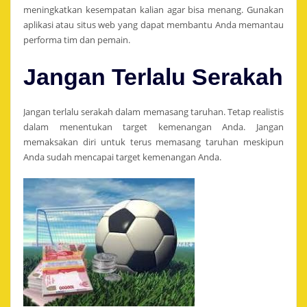
meningkatkan kesempatan kalian agar bisa menang. Gunakan
aplikasi atau situs web yang dapat membantu Anda memantau
performa tim dan pemain.
Jangan Terlalu Serakah
Jangan terlalu serakah dalam memasang taruhan. Tetap realistis
dalam menentukan target kemenangan Anda. Jangan
memaksakan diri untuk terus memasang taruhan meskipun
Anda sudah mencapai target kemenangan Anda.