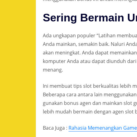
Sering Bermain U
Ada ungkapan populer “Latihan membuat
Anda mainkan, semakin baik. Naluri And
akan meningkat. Anda dapat memainkan g
komputer Anda atau dapat diunduh dari 
menang.
Ini membuat tips slot berkualitas lebih
Beberapa cara antara lain menggunakan a
gunakan bonus agen dan mainkan slot gr
lebih mudah bermain dengan agen slot 
Baca Juga :
Rahasia Memenangkan Game 