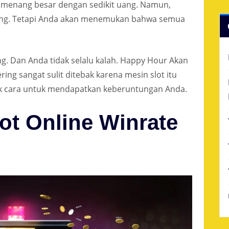
a menang besar dengan sedikit uang. Namun,
ang. Tetapi Anda akan menemukan bahwa semua
ang. Dan Anda tidak selalu kalah. Happy Hour Akan
ing sangat sulit ditebak karena mesin slot itu
yak cara untuk mendapatkan keberuntungan Anda.
ot Online Winrate