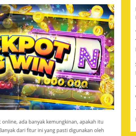
lot online, ada banyak kemungkinan, apakah itu
nyak dari fitur ini yang pasti digunakan oleh