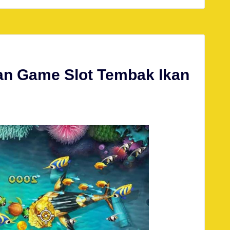
n Game Slot Tembak Ikan