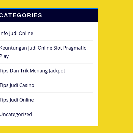
CATEGORIES
Info Judi Online
Keuntungan Judi Online Slot Pragmatic
Play
Tips Dan Trik Menang Jackpot
Tips Judi Casino
Tips Judi Online
Uncategorized