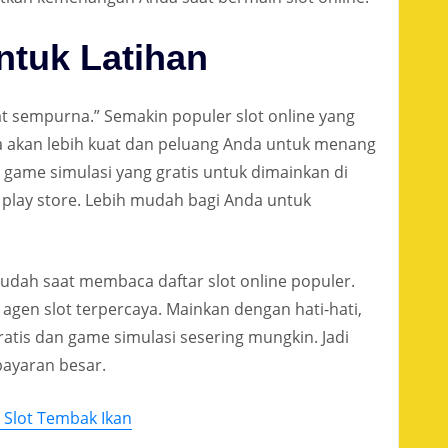
ntuk Latihan
 sempurna.” Semakin populer slot online yang
a akan lebih kuat dan peluang Anda untuk menang
ame simulasi yang gratis untuk dimainkan di
play store. Lebih mudah bagi Anda untuk
 mudah saat membaca daftar slot online populer.
gen slot terpercaya. Mainkan dengan hati-hati,
atis dan game simulasi sesering mungkin. Jadi
bayaran besar.
Slot Tembak Ikan